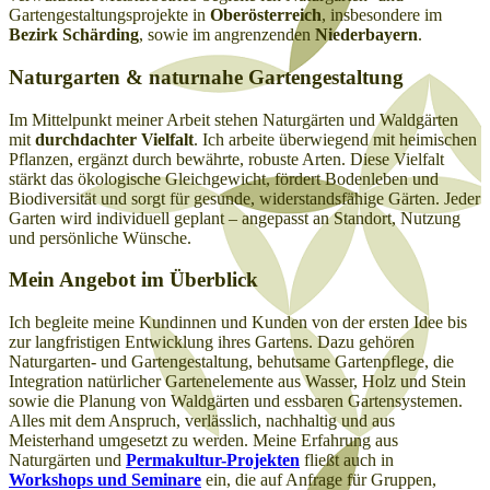
Gartengestaltungsprojekte in
Oberösterreich
, insbesondere im
Bezirk Schärding
, sowie im angrenzenden
Niederbayern
.
Naturgarten & naturnahe Gartengestaltung
Im Mittelpunkt meiner Arbeit stehen Naturgärten und Waldgärten
mit
durchdachter Vielfalt
. Ich arbeite überwiegend mit heimischen
Pflanzen, ergänzt durch bewährte, robuste Arten. Diese Vielfalt
stärkt das ökologische Gleichgewicht, fördert Bodenleben und
Biodiversität und sorgt für gesunde, widerstandsfähige Gärten. Jeder
Garten wird individuell geplant – angepasst an Standort, Nutzung
und persönliche Wünsche.
Mein Angebot im Überblick
Ich begleite meine Kundinnen und Kunden von der ersten Idee bis
zur langfristigen Entwicklung ihres Gartens. Dazu gehören
Naturgarten- und Gartengestaltung, behutsame Gartenpflege, die
Integration natürlicher Gartenelemente aus Wasser, Holz und Stein
sowie die Planung von Waldgärten und essbaren Gartensystemen.
Alles mit dem Anspruch, verlässlich, nachhaltig und aus
Meisterhand umgesetzt zu werden. Meine Erfahrung aus
Naturgärten und
Permakultur-Projekten
fließt auch in
Workshops und Seminare
ein, die auf Anfrage für Gruppen,