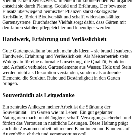
Vielfalt ist kein Selbstzweck. In einem funktionierenden Naturgarten
entsteht sie durch Planung, Geduld und Erfahrung. Der bewusste
Einsatz überwiegend heimischer Pflanzen stärkt ökologische
Kreisläufe, fördert Biodiversität und schafft widerstandsfähige
Gartensysteme. Durchdachte Vielfalt sorgt dafür, dass Gärten mit
den Jahren stabiler, pflegeleichter und lebendiger werden.
Handwerk, Erfahrung und Verlässlichkeit
Gute Gartengestaltung braucht mehr als Ideen – sie braucht sauberes
Handwerk, Erfahrung und Verlässlichkeit. Als Meisterbetrieb steht
Woidgoatn für eine naturnahe Umsetzung, die Qualität, Funktion
und Ästhetik verbindet. Gartenelemente aus Wasser, Holz und Stein
werden nicht als Dekoration verstanden, sondern als ordnende
Elemente, die Struktur, Ruhe und Beständigkeit in den Garten
bringen.
Souveränität als Leitgedanke
Ein zentrales Anliegen meiner Arbeit ist die Stärkung der
Souveränität – im Garten wie im Leben. Ein gut geplanter
Naturgarten macht unabhängiger, schafft Versorgungssicherheit und
fördert das Vertrauen in natürliche Lösungen. Diese Haltung prägt
auch die Zusammenarbeit mit meinen Kundinnen und Kunden: auf
Augenhöhe, ehrlich und verantwortungsvoll.